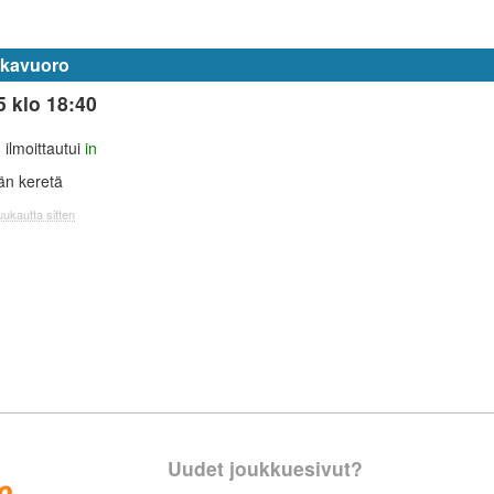
kkavuoro
5 klo 18:40
i
ilmoittautui
in
tän keretä
uukautta sitten
Uudet joukkuesivut?