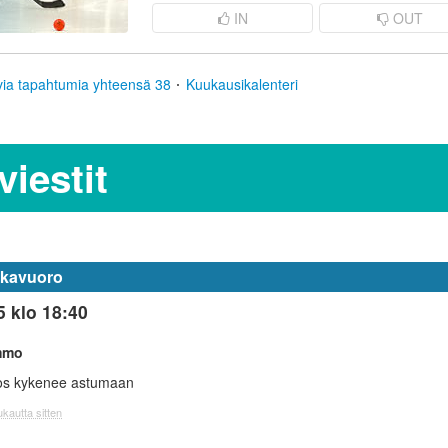
IN
OUT
via tapahtumia yhteensä 38
Kuukausikalenteri
iestit
kkavuoro
5 klo 18:40
mmo
jos kykenee astumaan
kautta sitten