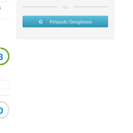
tai
k
Kirjaudu Googlessa
3
0