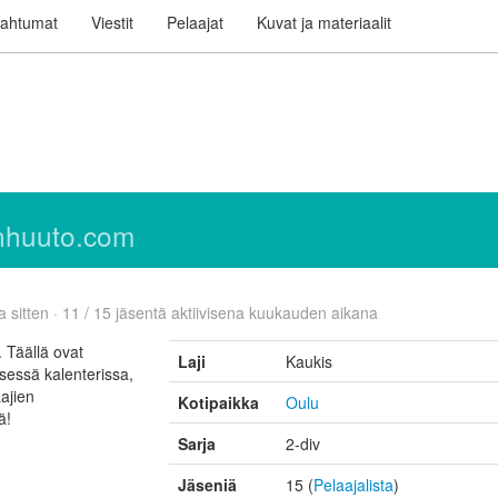
ahtumat
Viestit
Pelaajat
Kuvat ja materiaalit
nhuuto.com
 sitten · 11 / 15 jäsentä aktiivisena kuukauden aikana
 Täällä ovat
Laji
Kaukis
essä kalenterissa,
ajien
Kotipaikka
Oulu
ä!
Sarja
2-div
Jäseniä
15 (
Pelaajalista
)