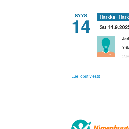
SYYS
14
Harkka · Har
Su 14.9.202
Jar
Yri
11 k
Lue loput viestit