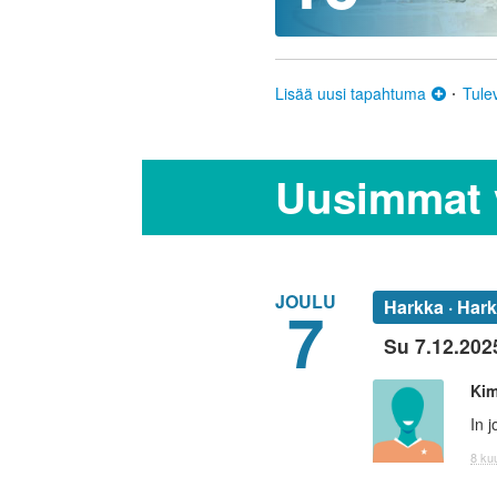
Lisää uusi tapahtuma
Tule
Uusimmat v
JOULU
7
Harkka · Har
Su 7.12.202
Ki
In 
8 kuu